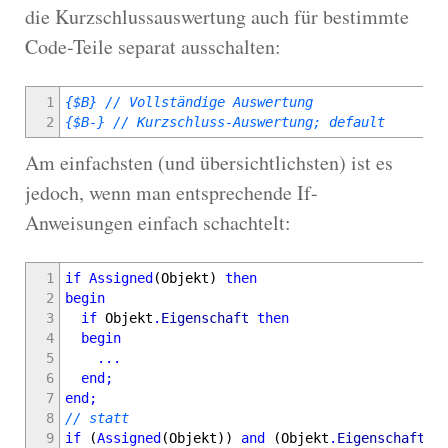
die Kurzschlussauswertung auch für bestimmte
Code-Teile separat ausschalten:
1
{$B}
// Vollständige Auswertung
2
{$B-}
// Kurzschluss-Auswertung; default
Am einfachsten (und übersichtlichsten) ist es
jedoch, wenn man entsprechende If-
Anweisungen einfach schachtelt:
1
if
Assigned
(
Objekt
)
then
2
begin
3
if
Objekt
.
Eigenschaft
then
4
begin
5
...
6
end
;
7
end
;
8
// statt
9
if
(
Assigned
(
Objekt
)
)
and
(
Objekt
.
Eigenschaft
)