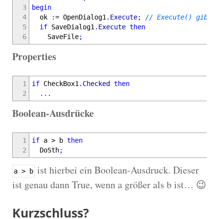
3
begin
4
ok
:
=
OpenDialog1
.
Execute
;
// Execute() gibt 
5
if
SaveDialog1
.
Execute
then
6
SaveFile
;
Properties
1
if
CheckBox1
.
Checked
then
2
...
Boolean-Ausdrücke
1
if
a > b
then
2
DoSth
;
ist hierbei ein Boolean-Ausdruck. Dieser
a > b
ist genau dann True, wenn a größer als b ist… 😉
Kurzschluss?