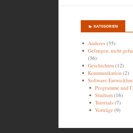
KATEGORIEN
Anderes
(35)
Gefangen, nicht gefu
(36)
Geschichten
(12)
Kommunikation
(2)
Software-Entwicklun
Programme und 
Studium
(16)
Tutorials
(7)
Vorträge
(9)