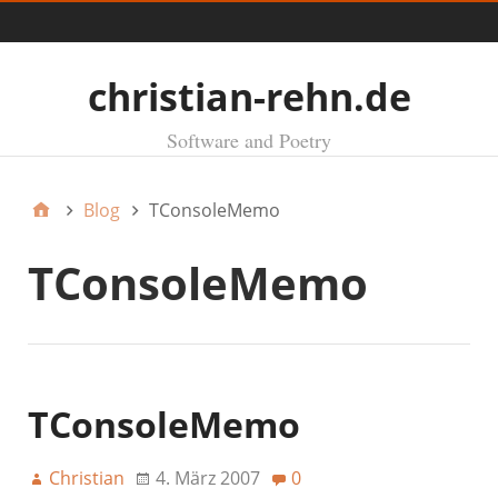
Menü
christian-rehn.de
Software and Poetry
Blog
TConsoleMemo
TConsoleMemo
TConsoleMemo
Christian
4. März 2007
0