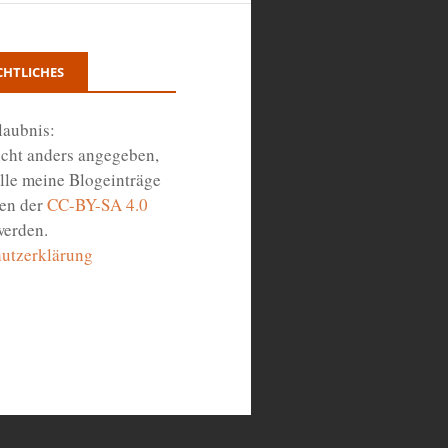
CHTLICHES
laubnis:
icht anders angegeben,
lle meine Blogeinträge
en der
CC-BY-SA 4.0
werden.
utzerklärung