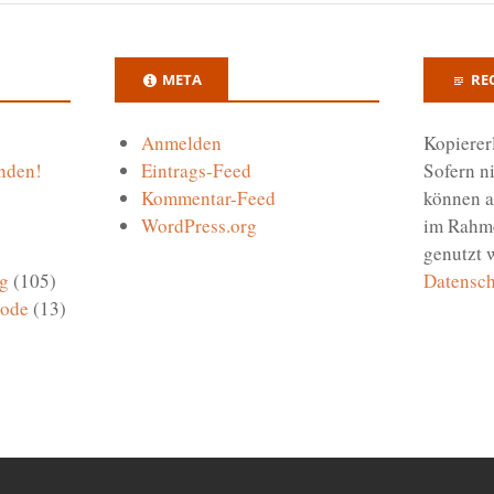
META
RE
Anmelden
Kopierer
nden!
Eintrags-Feed
Sofern n
Kommentar-Feed
können a
WordPress.org
im Rahm
genutzt 
g
(105)
Datensch
Code
(13)