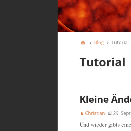
Blog
Tutorial
Tutorial
Kleine Änd
Christian
29. Sep
Und wieder gibts eine