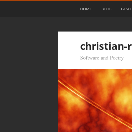
HOME
BLOG
GESC
christian-
Software and Poetry