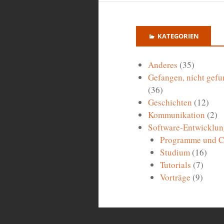
KATEGORIEN
Anderes
(35)
Gefangen, nicht gefu
(36)
Geschichten
(12)
Kommunikation
(2)
Software-Entwicklun
Programme und 
Studium
(16)
Tutorials
(7)
Vorträge
(9)