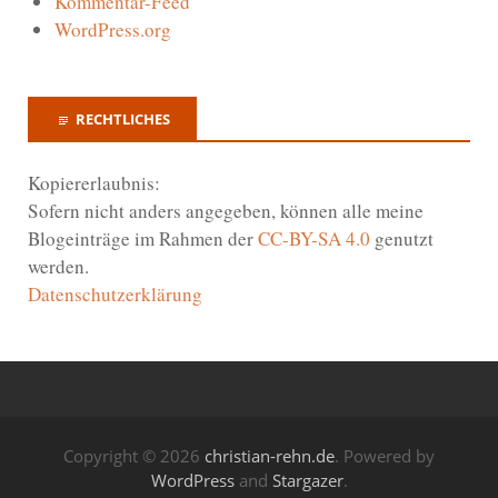
Kommentar-Feed
WordPress.org
RECHTLICHES
Kopiererlaubnis:
Sofern nicht anders angegeben, können alle meine
Blogeinträge im Rahmen der
CC-BY-SA 4.0
genutzt
werden.
Datenschutzerklärung
Copyright © 2026
christian-rehn.de
. Powered by
WordPress
and
Stargazer
.