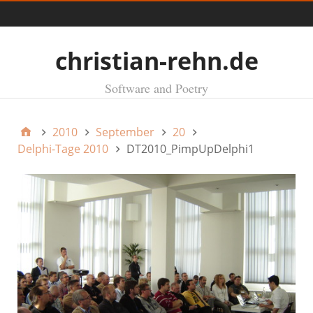
Menü
christian-rehn.de
Software and Poetry
2010
September
20
Delphi-Tage 2010
DT2010_PimpUpDelphi1