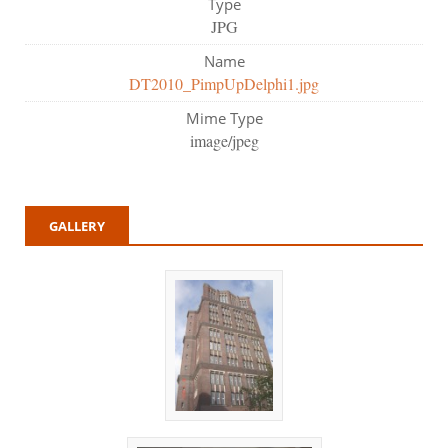
Type
JPG
Name
DT2010_PimpUpDelphi1.jpg
Mime Type
image/jpeg
GALLERY