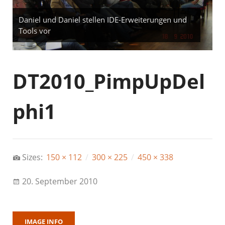
Daniel und Daniel stellen IDE-Erweiterungen und
Tools vor
DT2010_PimpUpDel
phi1
Sizes:
150 × 112
/
300 × 225
/
450 × 338
20. September 2010
IMAGE INFO