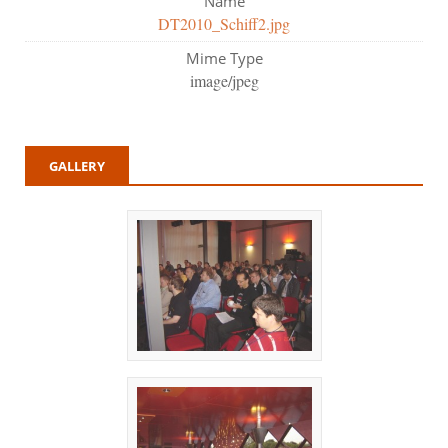
Name
DT2010_Schiff2.jpg
Mime Type
image/jpeg
GALLERY