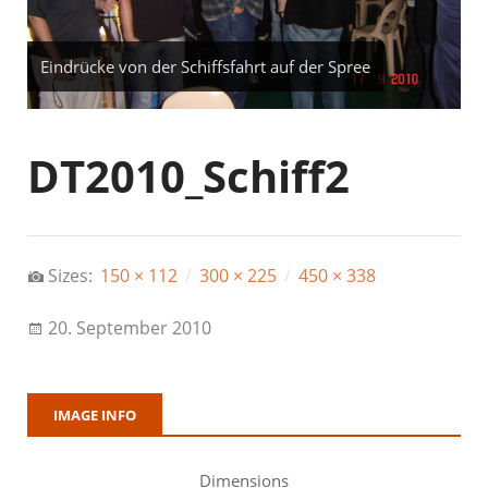
Eindrücke von der Schiffsfahrt auf der Spree
DT2010_Schiff2
Sizes:
150 × 112
/
300 × 225
/
450 × 338
20. September 2010
IMAGE INFO
Dimensions