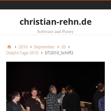
Menü
christian-rehn.de
Software and Poetry
2010
September
20
Delphi-Tage 2010
DT2010_Schiff2