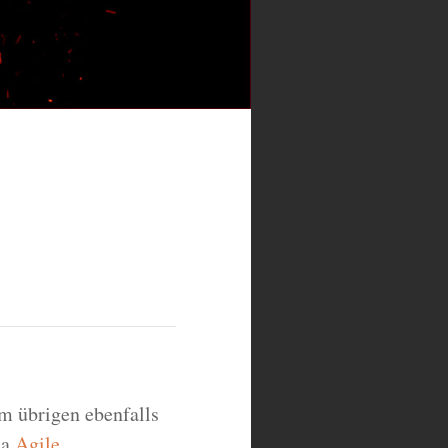
m übrigen ebenfalls
ma
Agile