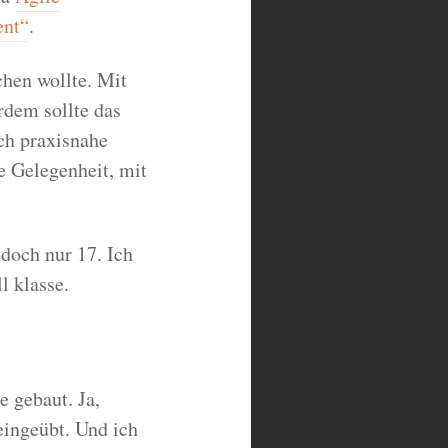
ent“
.
chen wollte. Mit
rdem sollte das
ch praxisnahe
e Gelegenheit, mit
doch nur 17. Ich
l klasse.
e gebaut. Ja,
ingeübt. Und ich