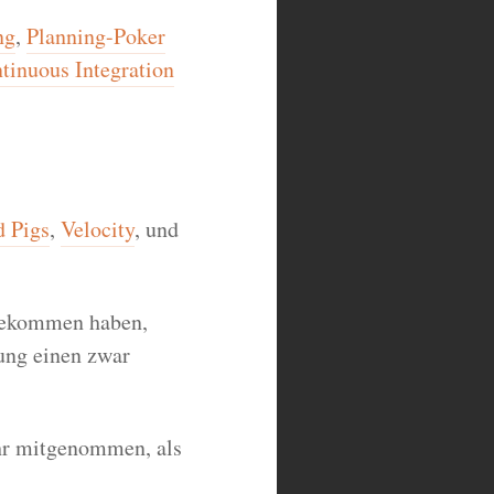
ng
,
Planning-Poker
tinuous Integration
d Pigs
,
Velocity
, und
 bekommen haben,
ung einen zwar
ehr mitgenommen, als