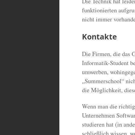
Die Technik hat leide
funktionierten aufgr
nicht immer vorhande
Kontakte
Die Firmen, die das G
Informatik-Student be
umwerben, wohingegen
„Summerschool“ nicht
die Möglichkeit, dies
Wenn man die richtige
Unternehmen Software
studieren hat (in ande
schließlich wissen, w