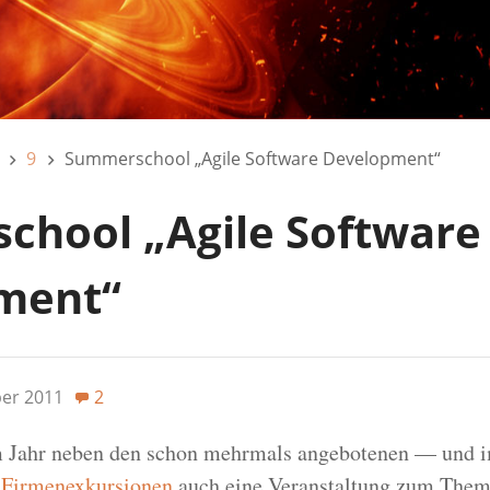
9
Summerschool „Agile Software Development“
hool „Agile Software
ment“
ber 2011
2
m Jahr neben den schon mehrmals angebotenen — und i
—
Firmenexkursionen
auch eine Veranstaltung zum The