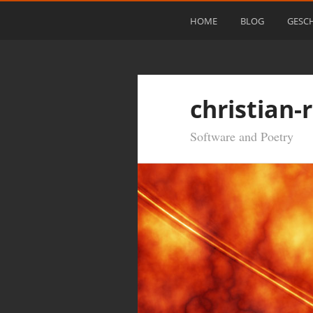
HOME
BLOG
GESC
christian-
Software and Poetry