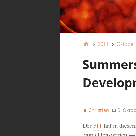
2011
Oktober
Summersc
Develop
Christian
9. Okto
Der
FIT
hat in diese
empfehlenswerten 