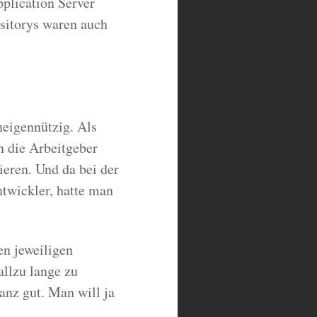
pplication Server
sitorys waren auch
neigennützig. Als
en die Arbeitgeber
eren. Und da bei der
twickler, hatte man
en jeweiligen
llzu lange zu
ganz gut. Man will ja