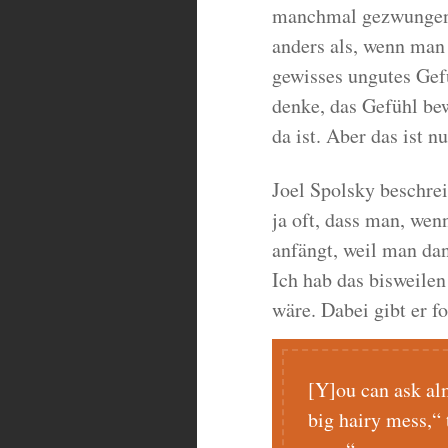
manchmal gezwungen, 
anders als, wenn man
gewisses ungutes Gef
denke, das Gefühl bew
da ist. Aber das ist n
Joel Spolsky beschre
ja oft, dass man, wen
anfängt, weil man dan
Ich hab das bisweilen
wäre. Dabei gibt er f
[Y]ou can ask al
big hairy mess,“ t