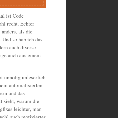
al ist Code
l recht. Echter
anders, als die
. Und so hab ich das
dern auch diverse
inge auch aus einem
ht unnötig unleserlich
nem automatisierten
sern und das
t sieht, warum die
fixes leichter, man
wohl auch motivierter