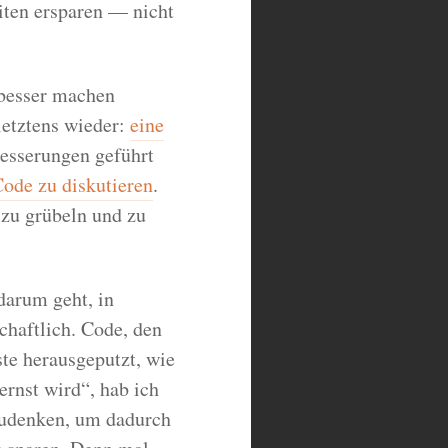
ten ersparen — nicht
 besser machen
etztens wieder:
eine
besserungen geführt
ode zu diskutieren
.
 zu grübeln und zu
darum geht, in
chaftlich. Code, den
nste herausgeputzt, wie
rnst wird“, hab ich
hzudenken, um dadurch