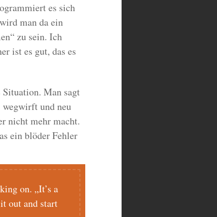
ogrammiert es sich
wird man da ein
en“ zu sein. Ich
r ist es gut, das es
 Situation. Man sagt
s wegwirft und neu
er nicht mehr macht.
as ein blöder Fehler
ing on. „It’s a
it out and start