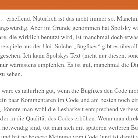
h… erhellend. Natürlich ist das nicht immer so. Manchm
ungswürdig. Aber im Grunde genommen hat Spolsky woh
re, die wirklich benutzt wird, ist manchmal doch etwas 
eispiele aus der Uni. Solche „Bugfixes“ gibt es überall
 gesehen. Ich kann Spolskys Text (nicht nur diesen, son
 nur wärmstens empfehlen. Es ist gut, manchmal die D
zu sehen.
 wäre es natürlich gut, wenn die Bugfixes den Code nic
ein paar Kommentaren im Code und am besten noch ei
g, könnte man wohl die Lesbarkeit entsprechend verbes
kler in die Qualität des Codes erhöhen. Wenn man direk
notwendig sind, tut man sich mit späteren weiteren Bug
 und hat ne bessere Meinung vom Code (und ist damit 