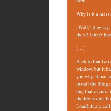
over.“
Why is it a mess
„Well,“ they say, 
there! I don’t kn
[…]
Back to that two 
window, but it ha
you why: those ar
install the thing
bug that occurs 
the file is on a f
LoadLibrary call