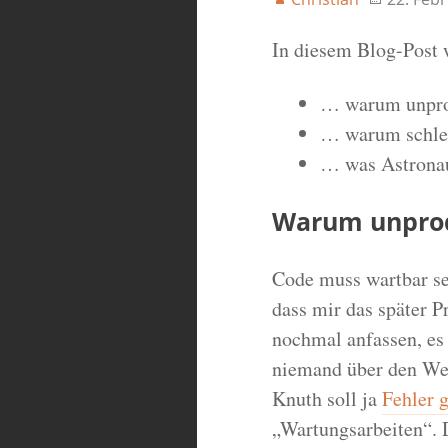
In diesem Blog-Post 
… warum unprod
… warum schlec
… was Astronau
Warum unprod
Code muss wartbar sei
dass mir das später P
nochmal anfassen, es
niemand über den Weg 
Knuth soll ja
Fehler 
„Wartungsarbeiten“. 