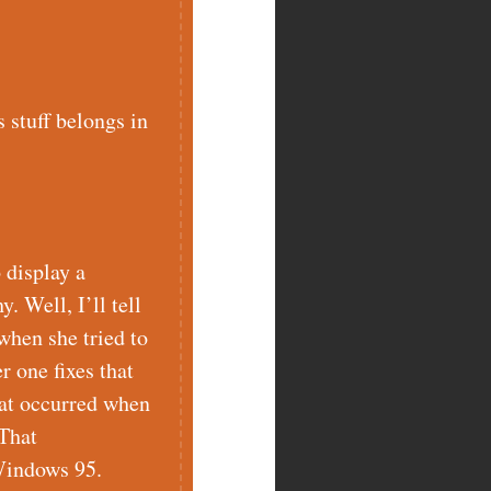
s stuff belongs in
 display a
. Well, I’ll tell
when she tried to
r one fixes that
hat occurred when
 That
 Windows 95.