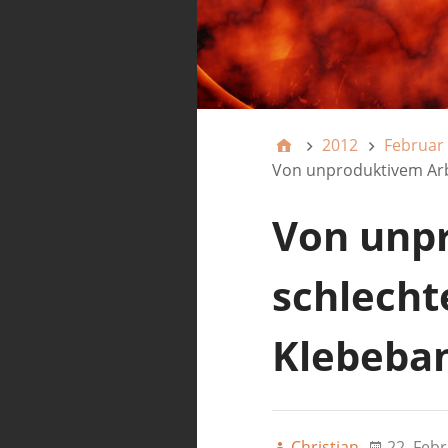
2012
Februar
Von unproduktivem Arb
Von unpr
schlecht
Klebeba
Christian
22. Feb