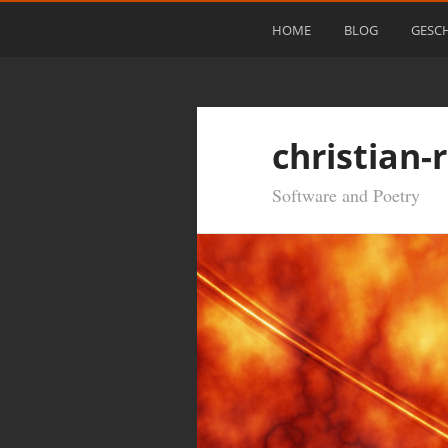
HOME
BLOG
GESC
christian-
Software and Poetry