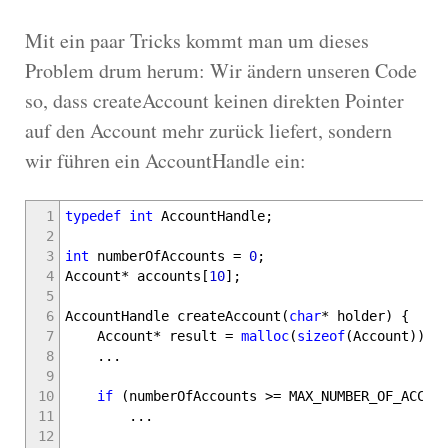
Mit ein paar Tricks kommt man um dieses
Problem drum herum: Wir ändern unseren Code
so, dass createAccount keinen direkten Pointer
auf den Account mehr zurück liefert, sondern
wir führen ein AccountHandle ein:
1
typedef
int
AccountHandle
;
2
3
int
numberOfAccounts
=
0
;
4
Account
*
accounts
[
10
]
;
5
6
AccountHandle createAccount
(
char
*
holder
)
{
7
Account
*
result
=
malloc
(
sizeof
(
Account
)
)
;
8
...
9
10
if
(
numberOfAccounts
>=
MAX_NUMBER_OF_ACCOU
11
...
12