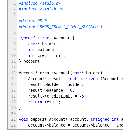
1
#include <stdio.h>
2
#include <stdlib.h>
3
4
#define OK 0
5
#define ERROR_CREDIT_LIMIT_REACHED 1
6
7
typedef
struct
Account
{
8
char
*
holder
;
9
int
balance
;
10
int
creditLimit
;
11
}
Account
;
12
13
Account
*
createAccount
(
char
*
holder
)
{
14
Account
*
result
=
malloc
(
sizeof
(
Account
)
)
;
15
result
->
holder
=
holder
;
16
result
->
balance
=
0
;
17
result
->
creditLimit
=
-
5
;
18
return
result
;
19
}
20
21
void
deposit
(
Account
*
account
,
unsigned
int
amou
22
account
->
balance
=
account
->
balance
+
amoun