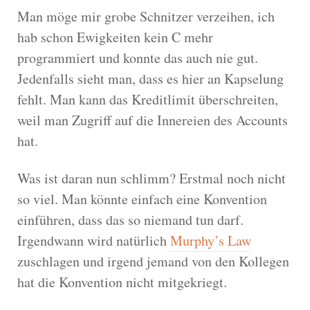
23
}
Man möge mir grobe Schnitzer verzeihen, ich
24
25
int
withdraw
(
Account
*
account
,
unsigned
int
amou
hab schon Ewigkeiten kein C mehr
26
int
newBalance
=
account
->
balance
-
amount
;
programmiert und konnte das auch nie gut.
27
if
(
newBalance
<
account
->
creditLimit
)
{
28
return
ERROR_CREDIT_LIMIT_REACHED
;
Jedenfalls sieht man, dass es hier an Kapselung
29
}
fehlt. Man kann das Kreditlimit überschreiten,
30
31
account
->
balance
=
newBalance
;
weil man Zugriff auf die Innereien des Accounts
32
return
OK
;
hat.
33
}
34
35
void
show
(
Account
*
a
)
{
Was ist daran nun schlimm? Erstmal noch nicht
36
printf
(
"account balance: %d
\n
"
,
a
->
balance
)
so viel. Man könnte einfach eine Konvention
37
}
38
einführen, dass das so niemand tun darf.
39
int
main
(
)
{
Irgendwann wird natürlich
Murphy’s Law
40
Account
*
a
=
createAccount
(
"Hans Wurst"
)
;
41
show
(
a
)
;
zuschlagen und irgend jemand von den Kollegen
42
hat die Konvention nicht mitgekriegt.
43
deposit
(
a
,
10
)
;
44
show
(
a
)
;
45