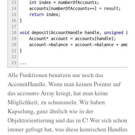
13
int
index
=
numberOfAccounts
;
14
accounts
[
numberOfAccounts
++
]
=
result
;
15
return
index
;
16
}
17
18
void
deposit
(
AccountHandle handle
,
unsigned
int
19
Account
*
account
=
accounts
[
handle
]
;
20
account
->
balance
=
account
->
balance
+
amoun
21
}
22
23
...
Alle Funktionen benutzen nur noch das
AccountHandle. Wenn man keinen Pointer auf
das accounts-Array kriegt, hat man keine
Möglichkeit, zu schummeln. Wir haben
Kapselung, ganz ähnlich wie in der
Objektorientierung und das in C! Wer sich schon
immer gefragt hat, was diese komischen Handles