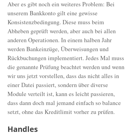
Aber es gibt noch ein weiteres Problem: Bei
46
if
(
withdraw
(
a
,
12
)
!=
OK
)
{
47
printf
(
"credit limit reached!
\n
"
)
;
unserem Bankkonto gilt eine gewisse
48
}
Konsistenzbedingung. Diese muss beim
49
show
(
a
)
;
50
Abheben geprüft werden, aber auch bei allen
51
if
(
withdraw
(
a
,
7
)
!=
OK
)
{
anderen Operationen. In einem halben Jahr
52
printf
(
"credit limit reached!
\n
"
)
;
53
}
werden Bankeinzüge, Überweisungen und
54
show
(
a
)
;
Rückbuchungen implementiert. Jedes Mal muss
55
56
a
->
balance
=
-
100
;
die genannte Prüfung beachtet werden und wenn
57
show
(
a
)
;
// oops!
wir uns jetzt vorstellen, dass das nicht alles in
58
59
free
(
a
)
;
einer Datei passiert, sondern über diverse
60
return
0
;
Module verteilt ist, kann es leicht passieren,
61
}
dass dann doch mal jemand einfach so balance
setzt, ohne das Kreditlimit vorher zu prüfen.
Handles