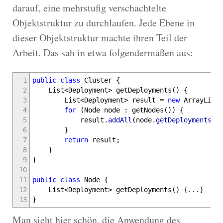
darauf, eine mehrstufig verschachtelte
Objektstruktur zu durchlaufen. Jede Ebene in
dieser Objektstruktur machte ihren Teil der
Arbeit. Das sah in etwa folgendermaßen aus:
1
public
class
Cluster
{
2
List
<
Deployment
>
getDeployments
(
)
{
3
List
<
Deployment
>
result
=
new
ArrayList
4
for
(
Node node
:
getNodes
(
)
)
{
5
result.
addAll
(
node.
getDeployments
(
)
6
}
7
return
result
;
8
}
9
}
10
11
public
class
Node
{
12
List
<
Deployment
>
getDeployments
(
)
{
...
}
13
}
Man sieht hier schön, die Anwendung des