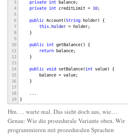
3
private
int
balance
;
4
private
int
creditLimit
=
10
;
5
6
public
Account
(
String
holder
)
{
7
this
.
holder
=
holder
;
8
}
9
10
public
int
getBalance
(
)
{
11
return
balance
;
12
}
13
14
public
void
setBalance
(
int
value
)
{
15
balance
=
value
;
16
}
17
18
...
19
}
Hm…. warte mal. Das sieht doch aus, wie…
Genau: Wie die prozedurale Variante oben. Wir
programmieren mit prozeduralen Sprachen