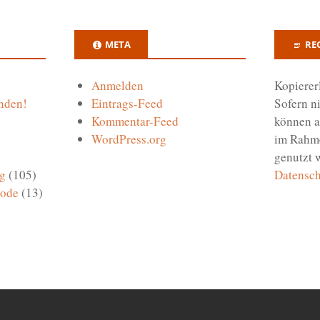
META
RE
Anmelden
Kopierer
nden!
Eintrags-Feed
Sofern n
Kommentar-Feed
können a
WordPress.org
im Rahm
genutzt 
g
(105)
Datensch
Code
(13)