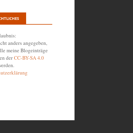
CHTLICHES
laubnis:
icht anders angegeben,
lle meine Blogeinträge
en der
CC-BY-SA 4.0
werden.
utzerklärung