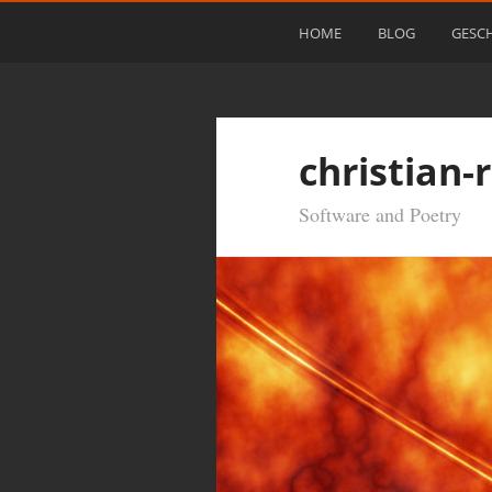
HOME
BLOG
GESC
christian-
Software and Poetry