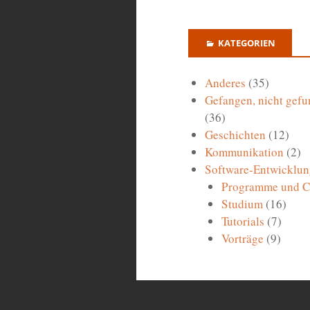
KATEGORIEN
Anderes
(35)
Gefangen, nicht gefu
(36)
Geschichten
(12)
Kommunikation
(2)
Software-Entwicklun
Programme und 
Studium
(16)
Tutorials
(7)
Vorträge
(9)