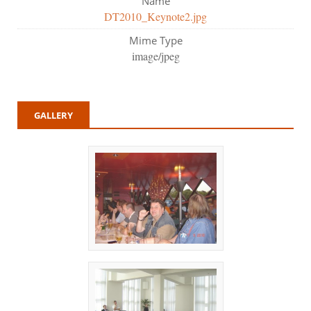
Name
DT2010_Keynote2.jpg
Mime Type
image/jpeg
GALLERY