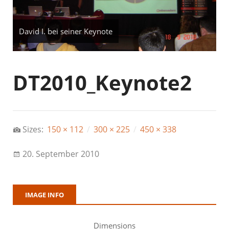
David I. bei seiner Keynote
DT2010_Keynote2
Sizes:
150 × 112
/
300 × 225
/
450 × 338
20. September 2010
IMAGE INFO
Dimensions