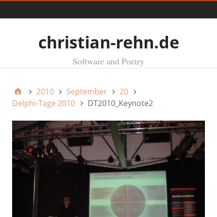
Menü
christian-rehn.de
Software and Poetry
2010
September
20
Delphi-Tage 2010
DT2010_Keynote2