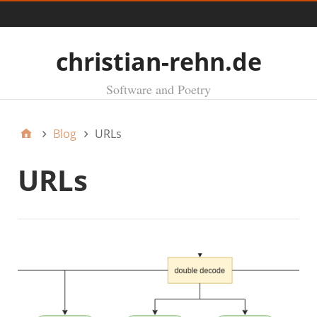
Menü
christian-rehn.de
Software and Poetry
Blog
URLs
URLs