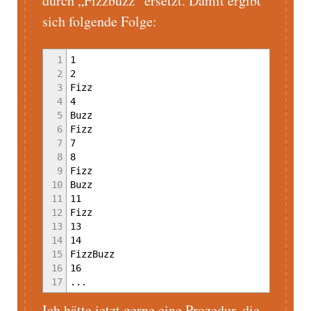
durch „Fizzbuzz“ ersetzt. Damit ergibt
sich folgende Folge:
1
1
2
2
3
Fizz
4
4
5
Buzz
6
Fizz
7
7
8
8
9
Fizz
10
Buzz
11
11
12
Fizz
13
13
14
14
15
FizzBuzz
16
16
17
...
Ich hätte jetzt gerne eine Prozedur, die