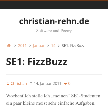
Menü
christian-rehn.de
Software and Poetry
2011
Januar
14
SE1: FizzBuzz
SE1: FizzBuzz
Christian
14. Januar 2011
0
Wöchentlich stelle ich „meinen“ SE1-Studenten
ein paar kleine meist sehr einfache Aufgaben.