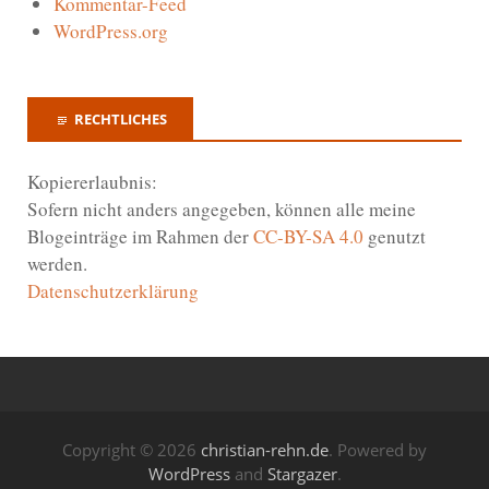
Kommentar-Feed
WordPress.org
RECHTLICHES
Kopiererlaubnis:
Sofern nicht anders angegeben, können alle meine
Blogeinträge im Rahmen der
CC-BY-SA 4.0
genutzt
werden.
Datenschutzerklärung
Copyright © 2026
christian-rehn.de
. Powered by
WordPress
and
Stargazer
.