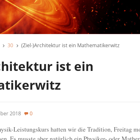
30
(Ziel-)Architektur ist ein Mathematikerwitz
chitektur ist ein
tikerwitz
ober 2018
0
sik-Leistungskurs hatten wir die Tradition, Freitag m
en. Es musste aber natürlich ein Physiker- oder Mathem