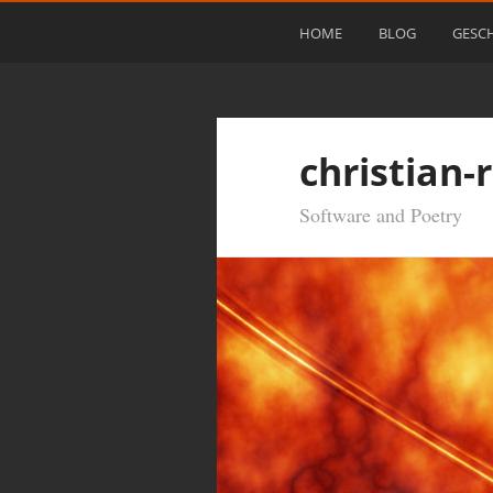
HOME
BLOG
GESC
christian-
Software and Poetry