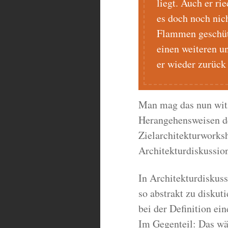
liegt. Auch er ri
es doch noch nich
Flammen geschütt
einen weiteren u
er wieder zurück 
Man mag das nun witzi
Herangehensweisen de
Zielarchitekturworksh
Architekturdiskussio
In Architekturdiskuss
so abstrakt zu diskut
bei der Definition ei
Im Gegenteil: Das wä