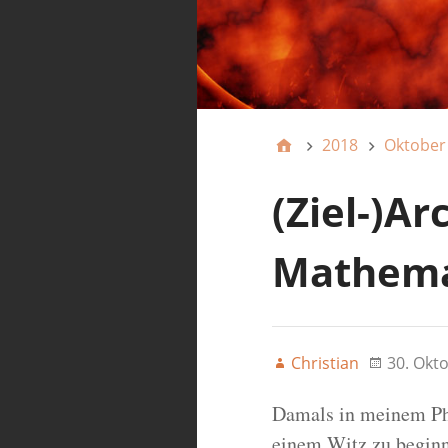
2018
Oktober
(Ziel-)Ar
Mathema
Christian
30. Okt
Damals in meinem Phy
einem Witz zu beginn