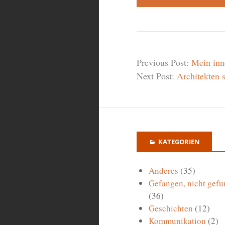
Previous Post:
Mein inn
Next Post:
Architekten s
KATEGORIEN
Anderes
(35)
Gefangen, nicht gefu
(36)
Geschichten
(12)
Kommunikation
(2)