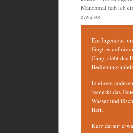
Manchmal hab ich ein
etwa so:
Ein Ingenieur, e
fängt es auf einm
Gang, sieht das F
Bedienungsanleit
In einem anderen
bemerkt das Feue
Wasser und lösch
Bett.
Kurz darauf erwa