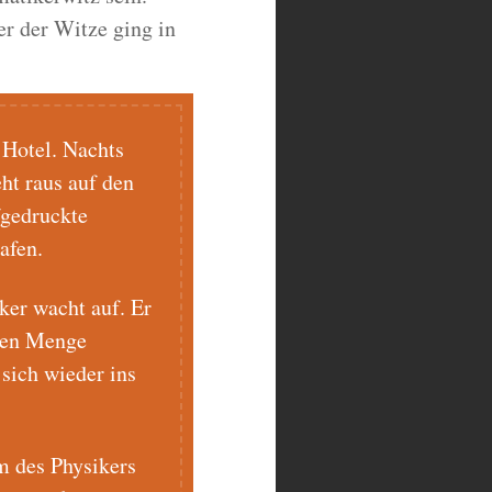
r der Witze ging in
 Hotel. Nachts
eht raus auf den
fgedruckte
afen.
ker wacht auf. Er
nden Menge
sich wieder ins
m des Physikers