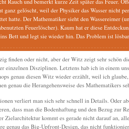
echt Rauch und bemerkt kurze Zeit später das Feuer. Off
t ganz gelöscht, weil der Physiker das Wasser nicht per
et hatte. Der Mathematiker sieht den Wassereimer (u
nbenutzten Feuerlöscher). Kaum hat er diese Entdecku
ins Bett und legt sie wieder hin. Das Problem ist lösbar
g finden oder nicht, aber der Witz zeigt sehr schön di
r einzelnen Disziplinen. Letztens hab ich in einem uns
ops genau diesen Witz wieder erzählt, weil ich glaube, 
nen genau die Herangehensweise des Mathematikers sehr
ionen verliert man sich sehr schnell in Details. Oder a
ieren, dass man die Bodenhaftung und den Bezug zur Rea
ner Zielarchitektur kommt es gerade nicht darauf an, all
re genau das Big-Upfront-Design, das nicht funktionier