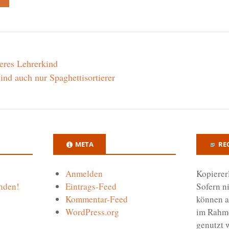
eres Lehrerkind
ind auch nur Spaghettisortierer
META
RE
Anmelden
Kopierer
nden!
Eintrags-Feed
Sofern n
Kommentar-Feed
können a
WordPress.org
im Rahm
genutzt 