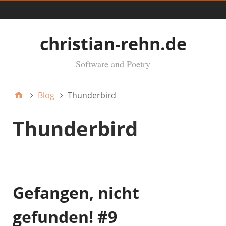
Menü
christian-rehn.de
Software and Poetry
Blog
Thunderbird
Thunderbird
Gefangen, nicht
gefunden! #9