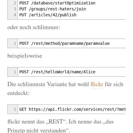
2
POST /database/startOptimization
3
PUT /groups/rest-haters/join
4
PUT /articles/42/publish
oder noch schlimmer:
1
POST /rest/method/paramname/paramvalue
beispielsweise
1
POST /rest/helloWorld/name/Alice
Die schlimmste Variante hat wohl
flickr
für sich
entdeckt:
1
GET https://api.flickr.com/services/rest/?metho
flickr nennt das „REST“. Ich nenne das „das
Prinzip nicht verstanden“.